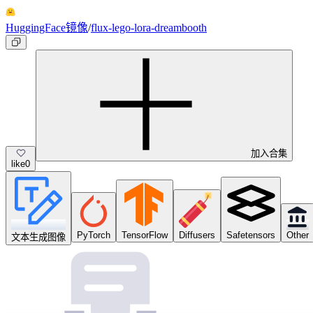
HuggingFace镜像
/
flux-lego-lora-dreambooth
加入合集
like
0
PyTorch
TensorFlow
Diffusers
Safetensors
Other
文本生成图像