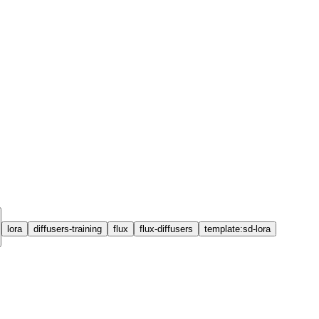
lora
diffusers-training
flux
flux-diffusers
template:sd-lora