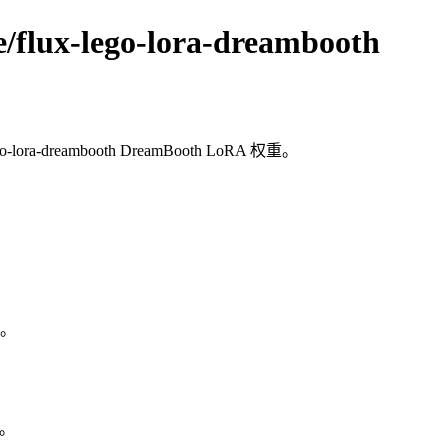
/flux-lego-lora-dreambooth
o-lora-dreambooth DreamBooth LoRA 权重。
。
。