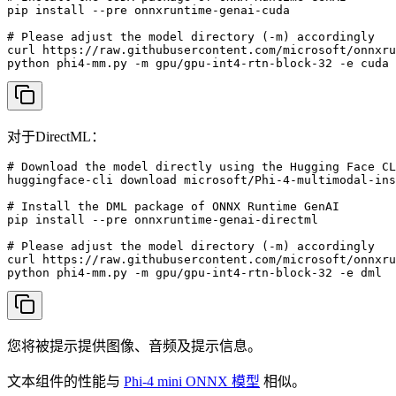
pip install --pre onnxruntime-genai-cuda

# Please adjust the model directory (-m) accordingly 

curl https://raw.githubusercontent.com/microsoft/onnxru
python phi4-mm.py -m gpu/gpu-int4-rtn-block-32 -e cuda
对于DirectML：
# Download the model directly using the Hugging Face CL
huggingface-cli download microsoft/Phi-4-multimodal-ins
# Install the DML package of ONNX Runtime GenAI

pip install --pre onnxruntime-genai-directml

# Please adjust the model directory (-m) accordingly 

curl https://raw.githubusercontent.com/microsoft/onnxru
python phi4-mm.py -m gpu/gpu-int4-rtn-block-32 -e dml
您将被提示提供图像、音频及提示信息。
文本组件的性能与
Phi-4 mini ONNX 模型
相似。