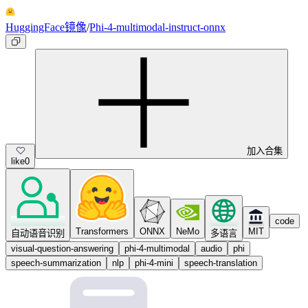
HuggingFace镜像
/
Phi-4-multimodal-instruct-onnx
加入合集
like
0
code
Transformers
ONNX
NeMo
MIT
自动语音识别
多语言
visual-question-answering
phi-4-multimodal
audio
phi
speech-summarization
nlp
phi-4-mini
speech-translation