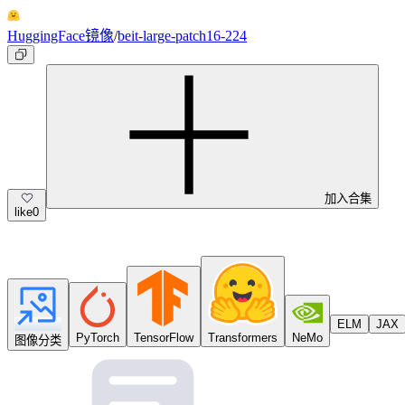
HuggingFace镜像
/
beit-large-patch16-224
加入合集
like
0
ELM
JAX
PyTorch
TensorFlow
Transformers
NeMo
图像分类