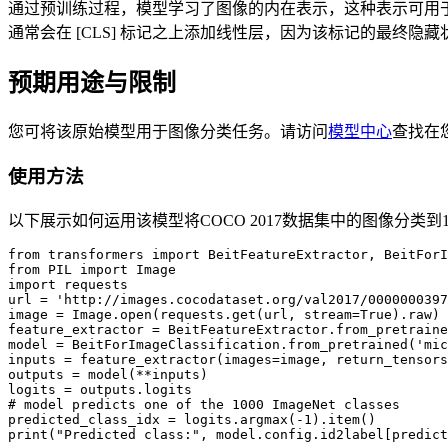
通过预训练过程，模型学习了图像的内在表示，这种表示可用
通常会在 [CLS] 标记之上添加线性层，因为该标记的最终隐藏
预期用途与限制
您可将该原始模型用于图像分类任务。请访问
模型中心
查找在
使用方法
以下展示如何运用该模型将COCO 2017数据集中的图像分类到100
from transformers import BeitFeatureExtractor, BeitForI
from PIL import Image

import requests

url = 'http://images.cocodataset.org/val2017/0000000397
image = Image.open(requests.get(url, stream=True).raw)

feature_extractor = BeitFeatureExtractor.from_pretraine
model = BeitForImageClassification.from_pretrained('mic
inputs = feature_extractor(images=image, return_tensors
outputs = model(**inputs)

logits = outputs.logits

# model predicts one of the 1000 ImageNet classes

predicted_class_idx = logits.argmax(-1).item()

print("Predicted class:", model.config.id2label[predict