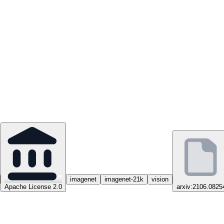
imagenet
imagenet-21k
vision
Apache License 2.0
arxiv:2106.0825