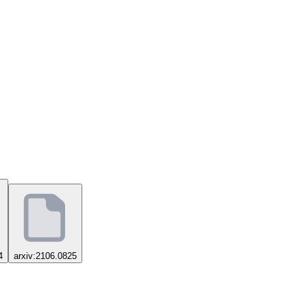
4
arxiv:2106.0825