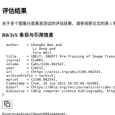
评估结果
关于多个图像分类基准测试的评估结果，请参阅原论文的表 1 
BibTeX 条目与引用信息
  author    = {Hangbo Bao and

               Li Dong and

               Furu Wei},

  title     = {BEiT: {BERT} Pre-Training of Image Trans
  journal   = {CoRR},

  volume    = {abs/2106.08254},

  year      = {2021},

  url       = {https://arxiv.org/abs/2106.08254},

  archivePrefix = {arXiv},

  eprint    = {2106.08254},

  timestamp = {Tue, 29 Jun 2021 16:55:04 +0200},

  biburl    = {https://dblp.org/rec/journals/corr/abs-2
  bibsource = {dblp computer science bibliography, http
}
@inproceedings{deng2009imagenet,
