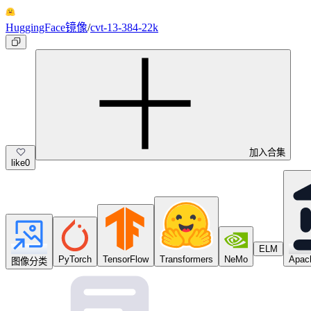
HuggingFace镜像
/
cvt-13-384-22k
加入合集
like
0
ELM
PyTorch
TensorFlow
Transformers
NeMo
Apach
图像分类