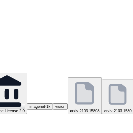
imagenet-1k
vision
e License 2.0
arxiv:2103.15808
arxiv:2103.1580