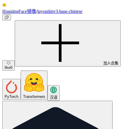
HuggingFace镜像
/
layoutlmv3-base-chinese
加入合集
like
0
PyTorch
Transformers
汉语