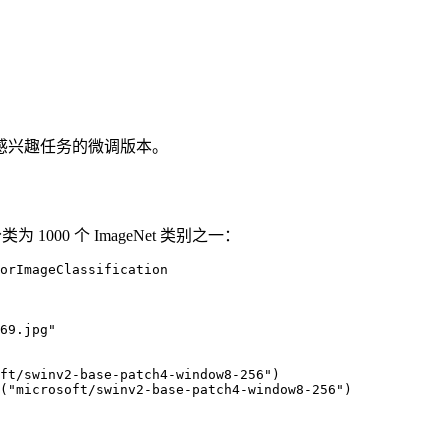
感兴趣任务的微调版本。
1000 个 ImageNet 类别之一：
orImageClassification

69.jpg"

ft/swinv2-base-patch4-window8-256")

("microsoft/swinv2-base-patch4-window8-256")
