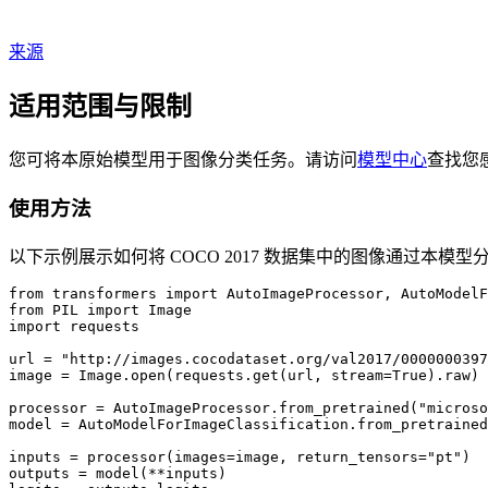
来源
适用范围与限制
您可将本原始模型用于图像分类任务。请访问
模型中心
查找您
使用方法
以下示例展示如何将 COCO 2017 数据集中的图像通过本模型分类为 
from transformers import AutoImageProcessor, AutoModelF
from PIL import Image

import requests

url = "http://images.cocodataset.org/val2017/0000000397
image = Image.open(requests.get(url, stream=True).raw)

processor = AutoImageProcessor.from_pretrained("microso
model = AutoModelForImageClassification.from_pretrained
inputs = processor(images=image, return_tensors="pt")

outputs = model(**inputs)
