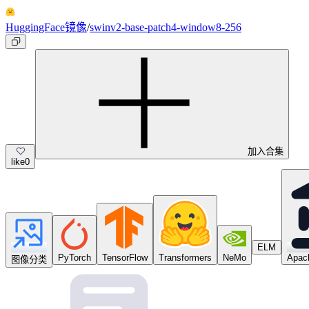
HuggingFace镜像
/
swinv2-base-patch4-window8-256
加入合集
like
0
ELM
PyTorch
TensorFlow
Transformers
NeMo
Apach
图像分类