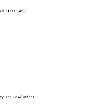
ed_class_idx])
ty and Resolution},
