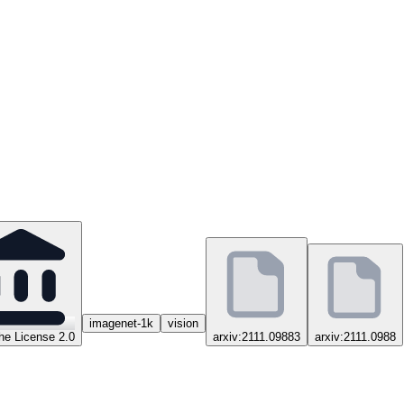
imagenet-1k
vision
e License 2.0
arxiv:2111.09883
arxiv:2111.0988