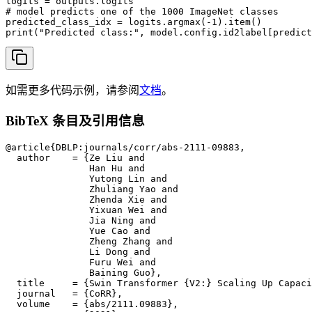
logits = outputs.logits

# model predicts one of the 1000 ImageNet classes

predicted_class_idx = logits.argmax(-1).item()

print("Predicted class:", model.config.id2label[predict
如需更多代码示例，请参阅
文档
。
BibTeX 条目及引用信息
@article{DBLP:journals/corr/abs-2111-09883,

  author    = {Ze Liu and

               Han Hu and

               Yutong Lin and

               Zhuliang Yao and

               Zhenda Xie and

               Yixuan Wei and

               Jia Ning and

               Yue Cao and

               Zheng Zhang and

               Li Dong and

               Furu Wei and

               Baining Guo},

  title     = {Swin Transformer {V2:} Scaling Up Capaci
  journal   = {CoRR},

  volume    = {abs/2111.09883},
