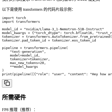
以下是使用 transformers 的代码片段示例：
import torch

import transformers

model_id = "nvidia/Llama-3_1-Nemotron-51B-Instruct"

model_kwargs = {"torch_dtype": torch.bfloat16, "trust_r
tokenizer = transformers.AutoTokenizer.from_pretrained(
tokenizer.pad_token_id = tokenizer.eos_token_id

pipeline = transformers.pipeline(

    "text-generation", 

    model=model_id, 

    tokenizer=tokenizer, 

    max_new_tokens=20, 

    **model_kwargs

)

print(pipeline([{"role": "user", "content": "Hey how ar
所需硬件
FP8 推理（推荐）：