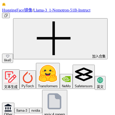
HuggingFace镜像
/
Llama-3_1-Nemotron-51B-Instruct
加入合集
like
0
PyTorch
Transformers
NeMo
Safetensors
文本生成
英文
llama-3
nvidia
Other
arxiv:4 papers