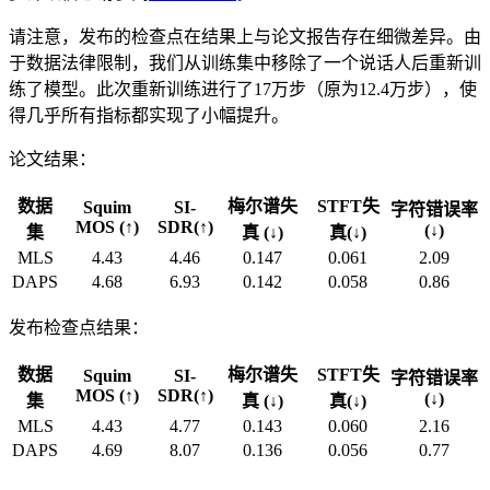
请注意，发布的检查点在结果上与论文报告存在细微差异。由
于数据法律限制，我们从训练集中移除了一个说话人后重新训
练了模型。此次重新训练进行了17万步（原为12.4万步），使
得几乎所有指标都实现了小幅提升。
论文结果：
数据
梅尔谱失
STFT失
Squim
SI-
字符错误率
MOS (↑)
SDR(↑)
(↓)
集
真 (↓)
真(↓)
MLS
4.43
4.46
0.147
0.061
2.09
DAPS
4.68
6.93
0.142
0.058
0.86
发布检查点结果：
数据
梅尔谱失
STFT失
Squim
SI-
字符错误率
MOS (↑)
SDR(↑)
(↓)
集
真 (↓)
真(↓)
MLS
4.43
4.77
0.143
0.060
2.16
DAPS
4.69
8.07
0.136
0.056
0.77