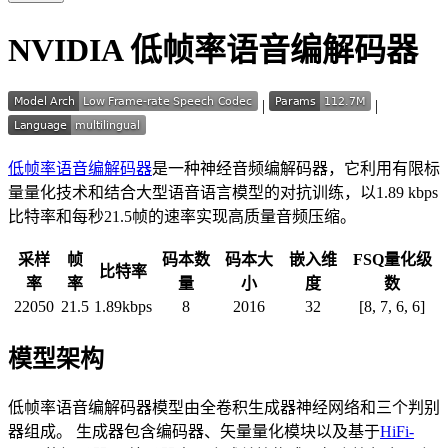
NVIDIA 低帧率语音编解码器
|
|
低帧率语音编解码器
是一种神经音频编解码器，它利用有限标
量量化技术和结合大型语音语言模型的对抗训练，以1.89 kbps
比特率和每秒21.5帧的速率实现高质量音频压缩。
采样
帧
码本数
码本大
嵌入维
FSQ量化级
比特率
率
率
量
小
度
数
22050
21.5
1.89kbps
8
2016
32
[8, 7, 6, 6]
模型架构
低帧率语音编解码器模型由全卷积生成器神经网络和三个判别
器组成。 生成器包含编码器、矢量量化模块以及基于
HiFi-