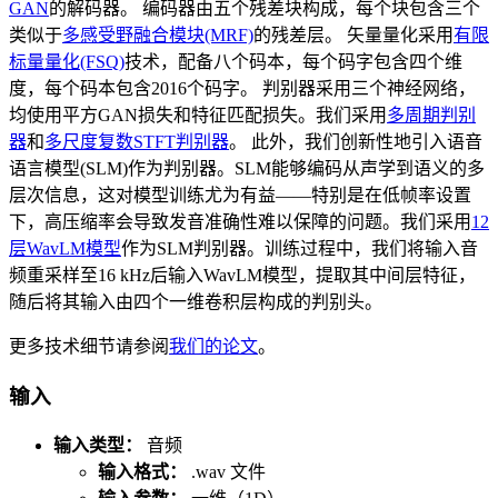
GAN
的解码器。 编码器由五个残差块构成，每个块包含三个
类似于
多感受野融合模块(MRF)
的残差层。 矢量量化采用
有限
标量量化(FSQ)
技术，配备八个码本，每个码字包含四个维
度，每个码本包含2016个码字。 判别器采用三个神经网络，
均使用平方GAN损失和特征匹配损失。我们采用
多周期判别
器
和
多尺度复数STFT判别器
。 此外，我们创新性地引入语音
语言模型(SLM)作为判别器。SLM能够编码从声学到语义的多
层次信息，这对模型训练尤为有益——特别是在低帧率设置
下，高压缩率会导致发音准确性难以保障的问题。我们采用
12
层WavLM模型
作为SLM判别器。训练过程中，我们将输入音
频重采样至16 kHz后输入WavLM模型，提取其中间层特征，
随后将其输入由四个一维卷积层构成的判别头。
更多技术细节请参阅
我们的论文
。
输入
输入类型：
音频
输入格式：
.wav 文件