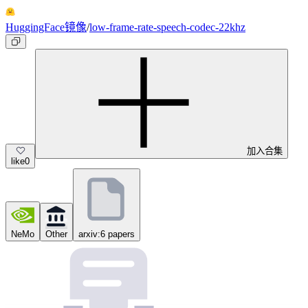
HuggingFace镜像
/
low-frame-rate-speech-codec-22khz
加入合集
like
0
NeMo
Other
arxiv:6 papers