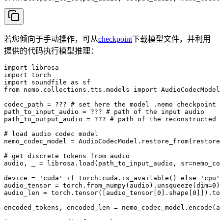
若您倾向于手动操作，可从
checkpoint
下载模型文件，并利用
提供的代码执行模型推理：
import librosa

import torch

import soundfile as sf

from nemo.collections.tts.models import AudioCodecModel

codec_path = ??? # set here the model .nemo checkpoint 
path_to_input_audio = ??? # path of the input audio

path_to_output_audio = ??? # path of the reconstructed 
# load audio codec model

nemo_codec_model = AudioCodecModel.restore_from(restore
# get discrete tokens from audio

audio, _ = librosa.load(path_to_input_audio, sr=nemo_co
device = 'cuda' if torch.cuda.is_available() else 'cpu'

audio_tensor = torch.from_numpy(audio).unsqueeze(dim=0)
audio_len = torch.tensor([audio_tensor[0].shape[0]]).to
encoded_tokens, encoded_len = nemo_codec_model.encode(a