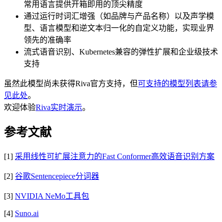
常用语言提供开箱即用的顶尖精度
通过运行时词汇增强（如品牌与产品名称）以及声学模
型、语言模型和逆文本归一化的自定义功能，实现业界
领先的准确率
流式语音识别、Kubernetes兼容的弹性扩展和企业级技术
支持
虽然此模型尚未获得Riva官方支持，但
可支持的模型列表请参
见此处
。
欢迎体验
Riva实时演示
。
参考文献
[1]
采用线性可扩展注意力的Fast Conformer高效语音识别方案
[2]
谷歌Sentencepiece分词器
[3]
NVIDIA NeMo工具包
[4]
Suno.ai