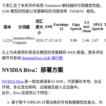
下表汇总了本系列中采用 Transducer 解码器的可用模型性能。
ASR 模型的性能以贪婪解码的词错误率（WER%）报告。
词汇
LS
Earnings-
Giga
SPGI
AMI
test-
版本
分词器
表大
22
Speech
Speech
clean
小
SentencePiece
1.22.0
1024
17.10
14.11
9.96
1.46
2.47
3
Unigram
以上为未使用外部语言模型的贪婪解码 WER 数值。更多评估
细节可参阅
HuggingFace ASR 排行榜
NVIDIA Riva：部署方案
NVIDIA Riva
是一款加速语音AI SDK，可部署在本地、全云
环境、多云混合架构、边缘端及嵌入式设备中。
此外，Riva 还提供以下特性：
基于数千小时GPU计算训练的专有数据模型检查点，为