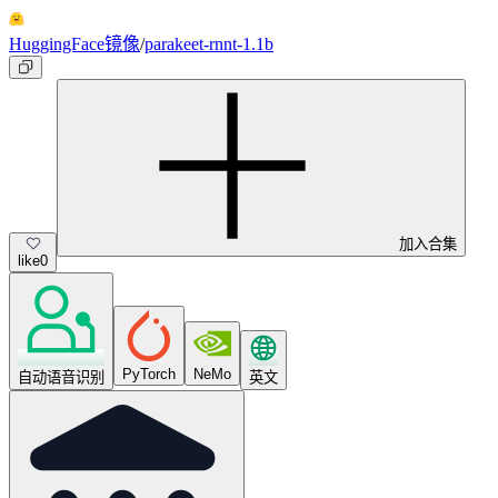
HuggingFace镜像
/
parakeet-rnnt-1.1b
加入合集
like
0
PyTorch
NeMo
自动语音识别
英文