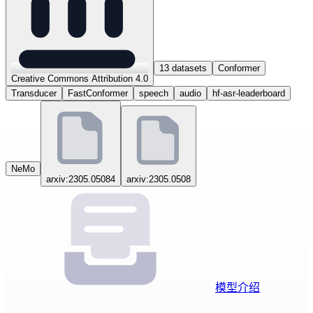
13 datasets
Conformer
Creative Commons Attribution 4.0
Transducer
FastConformer
speech
audio
hf-asr-leaderboard
NeMo
arxiv:2305.05084
arxiv:2305.0508
模型介绍