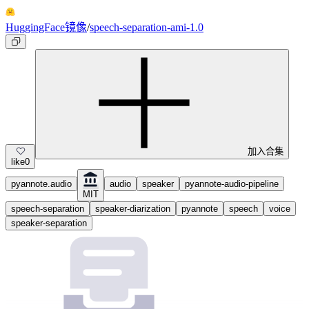
HuggingFace镜像
/
speech-separation-ami-1.0
加入合集
like
0
pyannote.audio
audio
speaker
pyannote-audio-pipeline
MIT
speech-separation
speaker-diarization
pyannote
speech
voice
speaker-separation