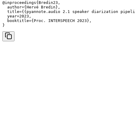
@inproceedings{Bredin23,

  author={Hervé Bredin},

  title={{pyannote.audio 2.1 speaker diarization pipeli
  year=2023,

  booktitle={Proc. INTERSPEECH 2023},

}