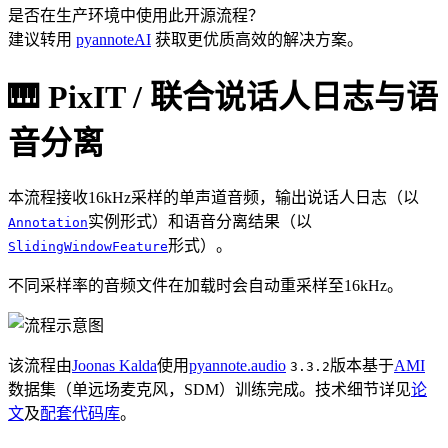
是否在生产环境中使用此开源流程？
建议转用
pyannoteAI
获取更优质高效的解决方案。
🎹 PixIT / 联合说话人日志与语
音分离
本流程接收16kHz采样的单声道音频，输出说话人日志（以
实例形式）和语音分离结果（以
Annotation
形式）。
SlidingWindowFeature
不同采样率的音频文件在加载时会自动重采样至16kHz。
该流程由
Joonas Kalda
使用
pyannote.audio
版本基于
AMI
3.3.2
数据集（单远场麦克风，SDM）训练完成。技术细节详见
论
文
及
配套代码库
。