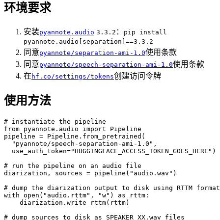
环境要求
安装
：
pyannote.audio
3.3.2
pip install
pyannote.audio[separation]==3.3.2
同意
使用条款
pyannote/separation-ami-1.0
同意
使用条款
pyannote/speech-separation-ami-1.0
在
创建访问令牌
hf.co/settings/tokens
使用方法
# instantiate the pipeline

from pyannote.audio import Pipeline

pipeline = Pipeline.from_pretrained(

  "pyannote/speech-separation-ami-1.0",

  use_auth_token="HUGGINGFACE_ACCESS_TOKEN_GOES_HERE")

# run the pipeline on an audio file

diarization, sources = pipeline("audio.wav")

# dump the diarization output to disk using RTTM format

with open("audio.rttm", "w") as rttm:

    diarization.write_rttm(rttm)

# dump sources to disk as SPEAKER_XX.wav files
