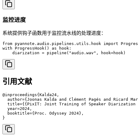
监控进度
系统提供钩子函数用于监控流水线的处理进度：
from pyannote.audio.pipelines.utils.hook import Progres
with ProgressHook() as hook:

    diarization = pipeline("audio.wav", hook=hook)
引用文献
@inproceedings{Kalda24,

  author={Joonas Kalda and Clément Pagés and Ricard Mar
  title={{PixIT: Joint Training of Speaker Diarization 
  year=2024,

  booktitle={Proc. Odyssey 2024},

}