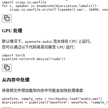
import scipy.io.wavfile

for s, speaker in enumerate(diarization.labels()):

    scipy.io.wavfile.write(f'{speaker}.wav', 16000, sou
GPU 处理
默认情况下，
流水线在 CPU 上运行。
pyannote.audio
您可以通过以下代码将其切换至 GPU 运行：
import torch

pipeline.to(torch.device("cuda"))
从内存中处理
将音频文件预加载到内存中可能会加快处理速度：
waveform, sample_rate = torchaudio.load("audio.wav")

diarization = pipeline({"waveform": waveform, "sample_r