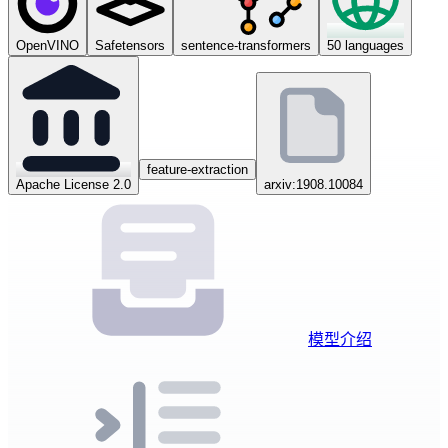
OpenVINO
Safetensors
sentence-transformers
50 languages
feature-extraction
Apache License 2.0
arxiv:1908.10084
模型介绍