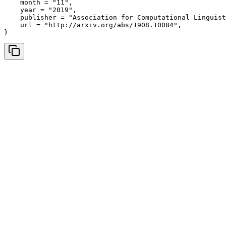
    month = "11",

    year = "2019",

    publisher = "Association for Computational Linguist
    url = "http://arxiv.org/abs/1908.10084",

}