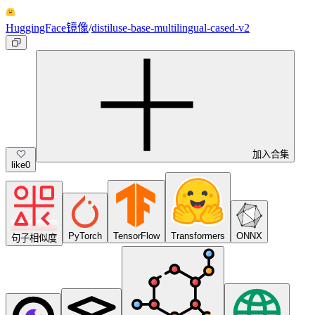
HuggingFace镜像
/
distiluse-base-multilingual-cased-v2
加入合集
like
0
PyTorch
TensorFlow
Transformers
ONNX
句子相似度