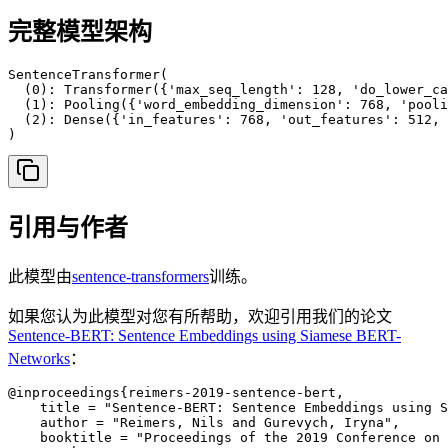
完整模型架构
SentenceTransformer(

  (0): Transformer({'max_seq_length': 128, 'do_lower_ca
  (1): Pooling({'word_embedding_dimension': 768, 'pooli
  (2): Dense({'in_features': 768, 'out_features': 512, 
)
引用与作者
此模型由
sentence-transformers
训练。
如果您认为此模型对您有所帮助，欢迎引用我们的论文
Sentence-BERT: Sentence Embeddings using Siamese BERT-
Networks
：
@inproceedings{reimers-2019-sentence-bert,

    title = "Sentence-BERT: Sentence Embeddings using S
    author = "Reimers, Nils and Gurevych, Iryna",

    booktitle = "Proceedings of the 2019 Conference on 