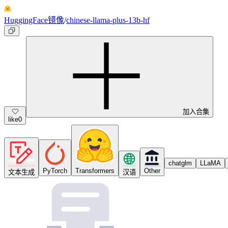
HuggingFace镜像
/
chinese-llama-plus-13b-hf
加入合集
like
0
chatglm
LLaMA
PyTorch
Transformers
Other
文本生成
汉语