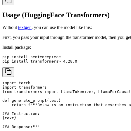
Usage (HuggingFace Transformers)
Without
textgen
, you can use the model like this:
First, you pass your input through the transformer model, then you ge
Install package:
pip install sentencepiece

pip install transformers>=4.28.0
import torch

import transformers

from transformers import LlamaTokenizer, LlamaForCausal
def generate_prompt(text):

    return f"""Below is an instruction that describes a
### Instruction:

{text}

### Response:"""
