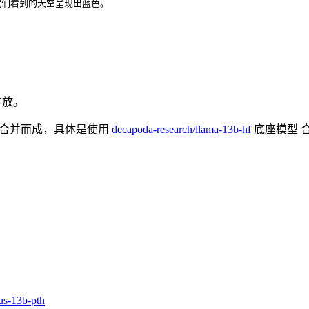
我们看到的天空呈现出蓝色。
排放。
合并而成，具体是使用
decapoda-research/llama-13b-hf
底座模型 
us-13b-pth