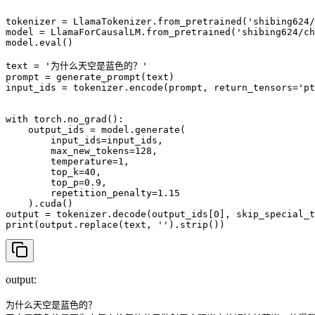
tokenizer = LlamaTokenizer.from_pretrained('shibing624/
model = LlamaForCausalLM.from_pretrained('shibing624/ch
model.eval()

text = '为什么天空是蓝色的？'

prompt = generate_prompt(text)

input_ids = tokenizer.encode(prompt, return_tensors='pt
with torch.no_grad():

    output_ids = model.generate(

        input_ids=input_ids,

        max_new_tokens=128,

        temperature=1,

        top_k=40,

        top_p=0.9,

        repetition_penalty=1.15

    ).cuda()

output = tokenizer.decode(output_ids[0], skip_special_t
print(output.replace(text, '').strip())
output:
为什么天空是蓝色的？
