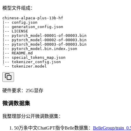
模型文件组成：
chinese-alpaca-plus-13b-hf

|-- config.json

|-- generation_config.json

|-- LICENSE

|-- pytorch_model-00001-of-00003.bin

|-- pytorch_model-00002-of-00003.bin

|-- pytorch_model-00003-of-00003.bin

|-- pytorch_model.bin.index.json

|-- README.md

|-- special_tokens_map.json

|-- tokenizer_config.json

`-- tokenizer.model
硬件要求：25G显存
微调数据集
我整理部分公开微调数据集：
50万条中文ChatGPT指令Belle数据集：
BelleGroup/train_