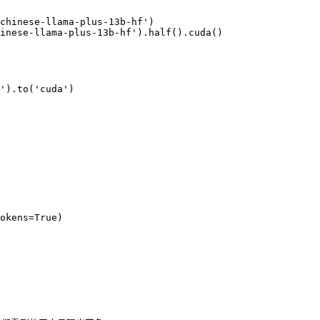
chinese-llama-plus-13b-hf')

inese-llama-plus-13b-hf').half().cuda()

').to('cuda')

okens=True)
