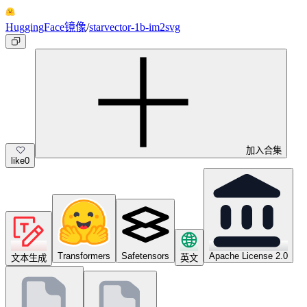
HuggingFace镜像
/
starvector-1b-im2svg
加入合集
like
0
Transformers
Safetensors
Apache License 2.0
文本生成
英文