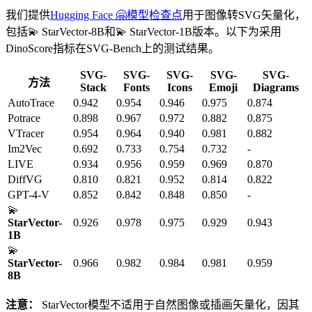
我们提供
Hugging Face 🤗模型检查点
用于图像转SVG矢量化，
包括💫 StarVector-8B和💫 StarVector-1B版本。以下为采用
DinoScore指标在SVG-Bench上的测试结果。
SVG-
SVG-
SVG-
SVG-
SVG-
方法
Stack
Fonts
Icons
Emoji
Diagrams
AutoTrace
0.942
0.954
0.946
0.975
0.874
Potrace
0.898
0.967
0.972
0.882
0.875
VTracer
0.954
0.964
0.940
0.981
0.882
Im2Vec
0.692
0.733
0.754
0.732
-
LIVE
0.934
0.956
0.959
0.969
0.870
DiffVG
0.810
0.821
0.952
0.814
0.822
GPT-4-V
0.852
0.842
0.848
0.850
-
💫
StarVector-
0.926
0.978
0.975
0.929
0.943
1B
💫
StarVector-
0.966
0.982
0.984
0.981
0.959
8B
注意：
StarVector模型不适用于自然图像或插画矢量化，因其