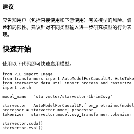
建议
应告知用户（包括直接使用和下游使用）有关模型的风险、偏
差和局限性。建议针对不同类型输入进一步研究模型的行为表
现。
快速开始
使用以下代码即可快速启用模型。
from PIL import Image

from transformers import AutoModelForCausalLM, AutoToke
from starvector.data.util import process_and_rasterize_
import torch

model_name = "starvector/starvector-1b-im2svg"

starvector = AutoModelForCausalLM.from_pretrained(model
processor = starvector.model.processor

tokenizer = starvector.model.svg_transformer.tokenizer

starvector.cuda()

starvector.eval()
