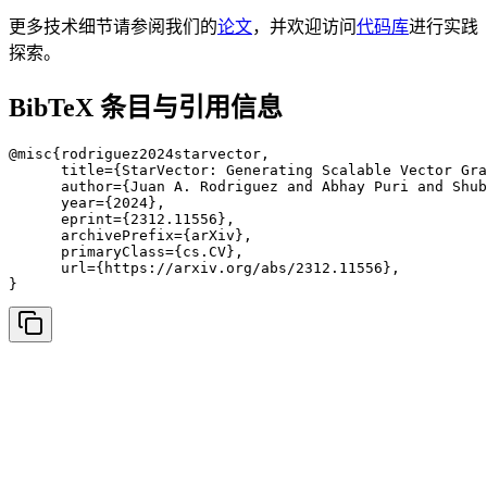
更多技术细节请参阅我们的
论文
，并欢迎访问
代码库
进行实践
探索。
BibTeX 条目与引用信息
@misc{rodriguez2024starvector,

      title={StarVector: Generating Scalable Vector Gra
      author={Juan A. Rodriguez and Abhay Puri and Shub
      year={2024},

      eprint={2312.11556},

      archivePrefix={arXiv},

      primaryClass={cs.CV},

      url={https://arxiv.org/abs/2312.11556},

}