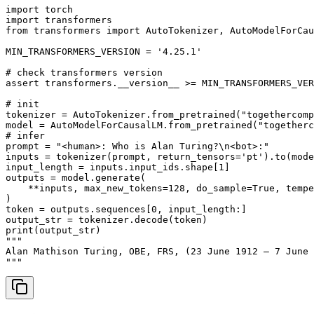
import torch

import transformers

from transformers import AutoTokenizer, AutoModelForCau
MIN_TRANSFORMERS_VERSION = '4.25.1'

# check transformers version

assert transformers.__version__ >= MIN_TRANSFORMERS_VER
# init

tokenizer = AutoTokenizer.from_pretrained("togethercomp
model = AutoModelForCausalLM.from_pretrained("togetherc
# infer

prompt = "<human>: Who is Alan Turing?\n<bot>:"

inputs = tokenizer(prompt, return_tensors='pt').to(mode
input_length = inputs.input_ids.shape[1]

outputs = model.generate(

    **inputs, max_new_tokens=128, do_sample=True, tempe
)

token = outputs.sequences[0, input_length:]

output_str = tokenizer.decode(token)

print(output_str)

"""

Alan Mathison Turing, OBE, FRS, (23 June 1912 – 7 June 
"""