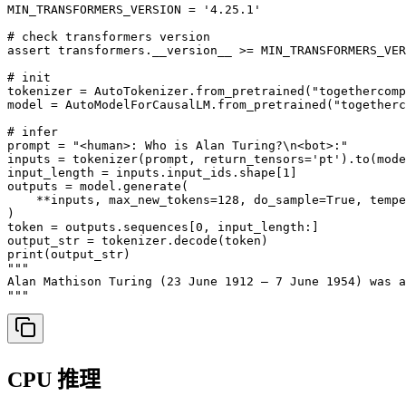
MIN_TRANSFORMERS_VERSION = '4.25.1'

# check transformers version

assert transformers.__version__ >= MIN_TRANSFORMERS_VER
# init

tokenizer = AutoTokenizer.from_pretrained("togethercomp
model = AutoModelForCausalLM.from_pretrained("togetherc
# infer

prompt = "<human>: Who is Alan Turing?\n<bot>:"

inputs = tokenizer(prompt, return_tensors='pt').to(mode
input_length = inputs.input_ids.shape[1]

outputs = model.generate(

    **inputs, max_new_tokens=128, do_sample=True, tempe
)

token = outputs.sequences[0, input_length:]

output_str = tokenizer.decode(token)

print(output_str)

"""

Alan Mathison Turing (23 June 1912 – 7 June 1954) was a
"""
CPU 推理