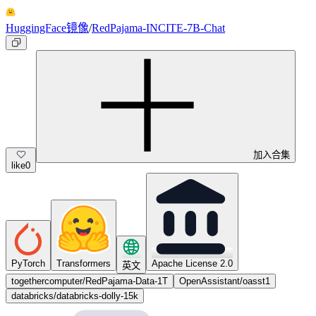
HuggingFace镜像
/
RedPajama-INCITE-7B-Chat
加入合集
like
0
PyTorch
Transformers
Apache License 2.0
英文
togethercomputer/RedPajama-Data-1T
OpenAssistant/oasst1
databricks/databricks-dolly-15k