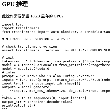
GPU 推理
此操作需要配备 16GB 显存的 GPU。
import torch

import transformers

from transformers import AutoTokenizer, AutoModelForCau
MIN_TRANSFORMERS_VERSION = '4.25.1'

# check transformers version

assert transformers.__version__ >= MIN_TRANSFORMERS_VER
# init

tokenizer = AutoTokenizer.from_pretrained("togethercomp
model = AutoModelForCausalLM.from_pretrained("togetherc
model = model.to('cuda:0')

# infer

prompt = "<human>: Who is Alan Turing?\n<bot>:"

inputs = tokenizer(prompt, return_tensors='pt').to(mode
input_length = inputs.input_ids.shape[1]

outputs = model.generate(

    **inputs, max_new_tokens=128, do_sample=True, tempe
)

token = outputs.sequences[0, input_length:]

output_str = tokenizer.decode(token)

print(output_str)

"""
