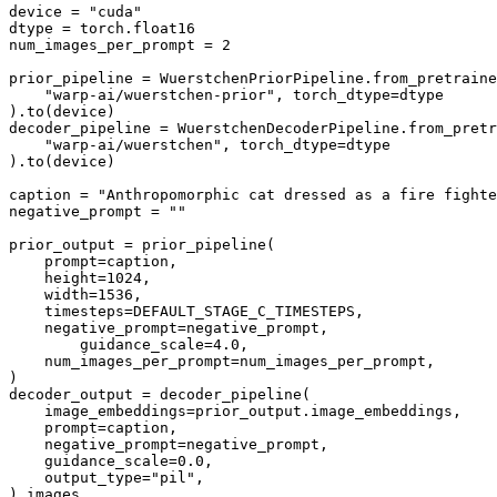
device = "cuda"

dtype = torch.float16

num_images_per_prompt = 2

prior_pipeline = WuerstchenPriorPipeline.from_pretraine
    "warp-ai/wuerstchen-prior", torch_dtype=dtype

).to(device)

decoder_pipeline = WuerstchenDecoderPipeline.from_pretr
    "warp-ai/wuerstchen", torch_dtype=dtype

).to(device)

caption = "Anthropomorphic cat dressed as a fire fighte
negative_prompt = ""

prior_output = prior_pipeline(

    prompt=caption,

    height=1024,

    width=1536,

    timesteps=DEFAULT_STAGE_C_TIMESTEPS,

    negative_prompt=negative_prompt,

	guidance_scale=4.0,

    num_images_per_prompt=num_images_per_prompt,

)

decoder_output = decoder_pipeline(

    image_embeddings=prior_output.image_embeddings,

    prompt=caption,

    negative_prompt=negative_prompt,

    guidance_scale=0.0,

    output_type="pil",

).images