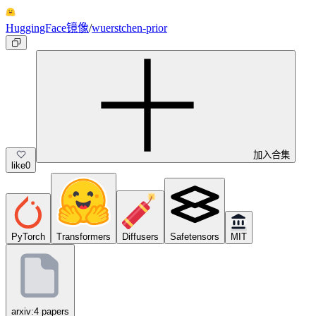
HuggingFace镜像
/
wuerstchen-prior
加入合集
like
0
PyTorch
Transformers
Diffusers
Safetensors
MIT
arxiv:4 papers