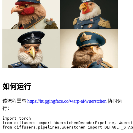
如何运行
该流程需与
https://huggingface.co/warp-ai/wuerstchen
协同运
行：
import torch

from diffusers import WuerstchenDecoderPipeline, Wuerst
from diffusers.pipelines.wuerstchen import DEFAULT_STAG