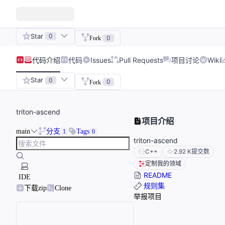
Star
0
0
Fork
代码
介绍
代码
Issues
Pull Requests
项目讨论
Wiki
Star
0
0
Fork
triton-ascend
项目介绍
main
分支
Tags
1
0
triton-ascend
C++
2.92 K
提交数
定制我的领域
README
IDE
规则集
下载zip
Clone
举报项目