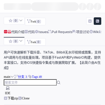
0
0
Fork
代码
介绍
代码
Issues
Pull Requests
项目讨论
Wiki
0
0
Fork
用户可快速解析下载抖音、TikTok、Bilibili无水印视频或图集，支持
API调用与在线批量处理。项目基于FastAPI和PyWebIO构建，提供
丰富接口，支持iOS快捷指令集成与数据爬取扩展。【此简介由AI生
成】
main
分支
Tags
3
49
IDE
下载zip
Clone