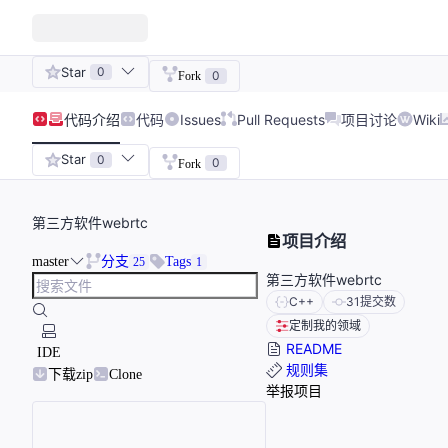
Star
0
0
Fork
代码
介绍
代码
Issues
Pull Requests
项目讨论
Wiki
Star
0
0
Fork
第三方软件webrtc
项目介绍
master
分支
Tags
25
1
第三方软件webrtc
C++
31
提交数
定制我的领域
README
IDE
规则集
下载zip
Clone
举报项目