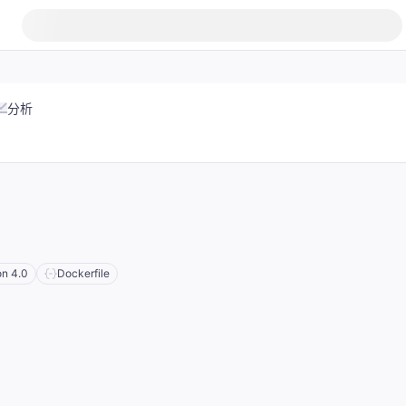
分析
on 4.0
Dockerfile