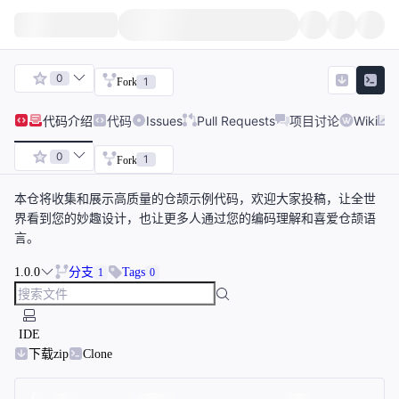
0
1
Fork
代码
介绍
代码
Issues
Pull Requests
项目讨论
Wiki
0
1
Fork
本仓将收集和展示高质量的仓颉示例代码，欢迎大家投稿，让全世
界看到您的妙趣设计，也让更多人通过您的编码理解和喜爱仓颉语
言。
1.0.0
分支
Tags
1
0
IDE
下载zip
Clone