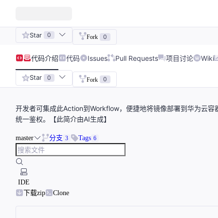
Star
0
0
Fork
代码
介绍
代码
Issues
Pull Requests
项目讨论
Wiki
Star
0
0
Fork
开发者可集成此Action到Workflow，便捷地将镜像部署到华为
统一鉴权。【此简介由AI生成】
master
分支
Tags
3
6
IDE
下载zip
Clone