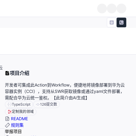
云
项目介绍
开发者可集成此Action到Workflow，便捷地将镜像部署到华为云
容器实例（CCI），支持从SWR获取镜像或通过yaml文件部署，
需配合华为云统一鉴权。【此简介由AI生成】
TypeScript
126
提交数
定制我的领域
README
规则集
举报项目