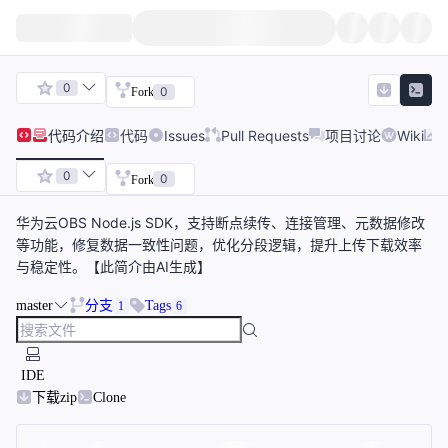
0
0
Fork
代码
介绍
代码
Issues
Pull Requests
项目讨论
Wiki
0
0
Fork
华为云OBS Node.js SDK，支持断点续传、连接管理、元数据修改
等功能，修复数据一致性问题，优化分段逻辑，提升上传下载效率
与稳定性。【此简介由AI生成】
master
分支
Tags
1
6
IDE
下载zip
Clone