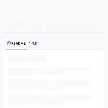
README
MIT