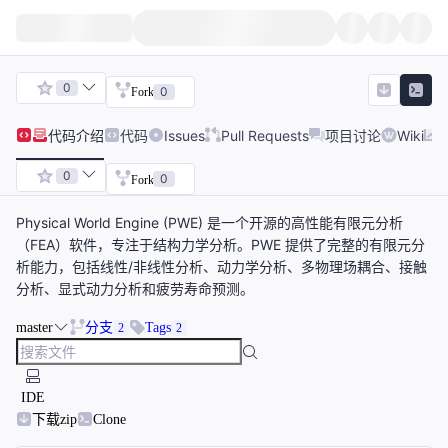
0
0
Fork
代码
介绍
代码
Issues
Pull Requests
项目讨论
Wiki
0
0
Fork
Physical World Engine (PWE) 是一个开源的高性能有限元分析
（FEA）软件，专注于结构力学分析。PWE 提供了完整的有限元分
析能力，包括线性/非线性分析、动力学分析、多物理场耦合、接触
分析、显式动力分析和疲劳寿命预测。
master
分支
Tags
2
2
IDE
下载zip
Clone