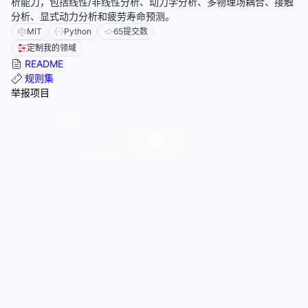
析能力，包括线性/非线性分析、动力学分析、多物理场耦合、接触
分析、显式动力分析和疲劳寿命预测。
MIT
Python
65
提交数
定制我的领域
README
规则集
举报项目