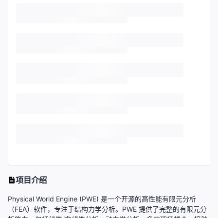
项目介绍
Physical World Engine (PWE) 是一个开源的高性能有限元分析
（FEA）软件，专注于结构力学分析。PWE 提供了完整的有限元分