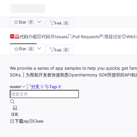
Star
0
0
Fork
代码
介绍
代码
Issues
Pull Requests
项目讨论
Wiki
Star
0
0
Fork
We provide a series of app samples to help you quickly get f
SDKs. | 为帮助开发者快速熟悉OpenHarmony SDK所提供
master
分支
Tags
5
0
IDE
下载zip
Clone