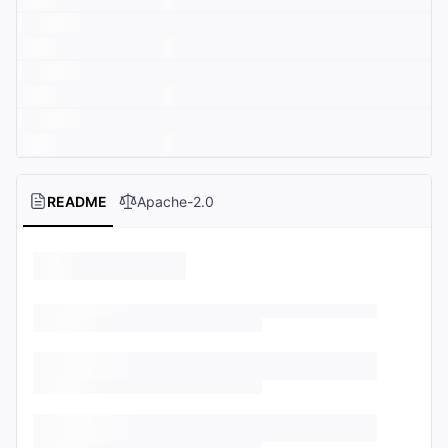
README
Apache-2.0