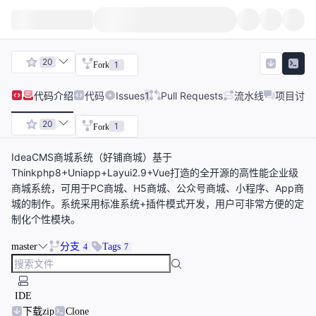
20
1
Fork
代码
介绍
代码
Issues
1
Pull Requests
流水线
项目讨论
20
1
Fork
IdeaCMS商城系统（好铺商城）基于
Thinkphp8+Uniapp+Layui2.9+Vue打造的全开源的高性能企业级
商城系统，可用于PC商城、H5商城、公众号商城、小程序、App商
城的制作。系统采用标准系统+插件模式开发，用户可非常方便的定
制化个性模块。
master
分支
Tags
4
7
IDE
下载zip
Clone