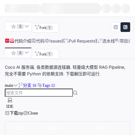
5
1
Fork
代码
介绍
代码
Issues
1
Pull Requests
1
流水线
项目讨
5
1
Fork
Coco AI 服务端. 各类数据源连接器. 轻量级大模型 RAG Pipeline,
完全不需要 Python 的依赖支持. 下载解压即可运行.
main
分支
Tags
16
12
IDE
下载zip
Clone