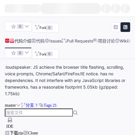
0
0
Fork
代码
介绍
代码
Issues
Pull Requests
项目讨论
Wiki
0
0
Fork
:loudspeaker: JS achieve the browser title flashing, scrolling,
voice prompts, Chrome/Safari/FireFox/IE notice. has no
dependencies. It not interfere with any JavaScript libraries or
frameworks. has a reasonable footprint 5.05kb (gzipped:
1.75kb)
master
分支
Tags
7
25
IDE
下载zip
Clone