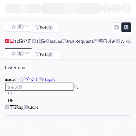
0
0
Fork
代码
介绍
代码
Issues
Pull Requests
项目讨论
Wiki
0
0
Fork
faster-cnn
master
分支
Tags
1
0
IDE
下载zip
Clone