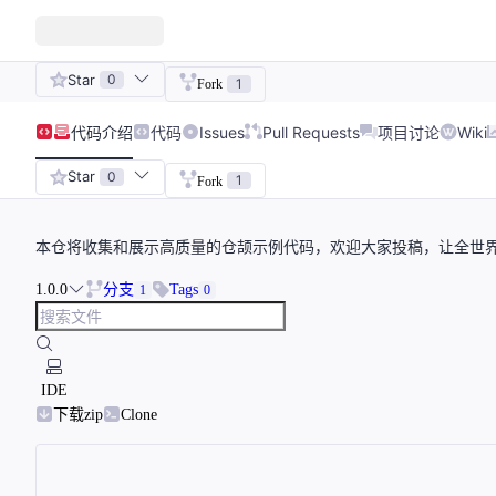
Star
0
1
Fork
代码
介绍
代码
Issues
Pull Requests
项目讨论
Wiki
Star
0
1
Fork
本仓将收集和展示高质量的仓颉示例代码，欢迎大家投稿，让全世
1.0.0
分支
Tags
1
0
IDE
下载zip
Clone