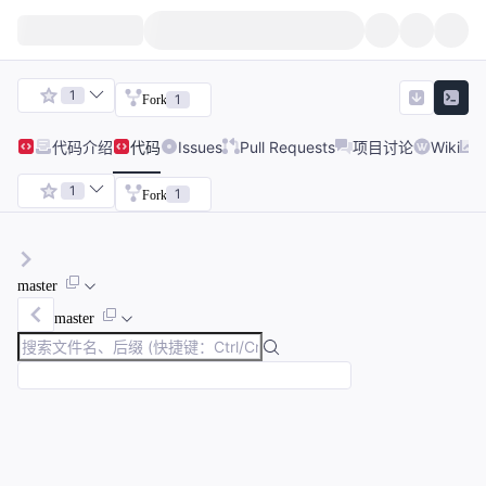
1
1
Fork
代码
介绍
代码
Issues
Pull Requests
项目讨论
Wiki
1
1
Fork
master
master