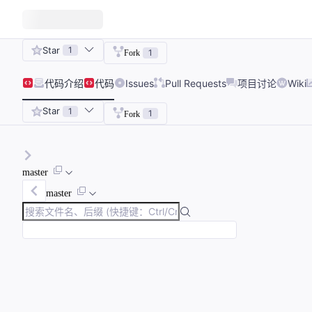
Star
1
1
Fork
代码
介绍
代码
Issues
Pull Requests
项目讨论
Wiki
Star
1
1
Fork
master
master