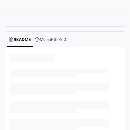
README
MulanPSL-2.0