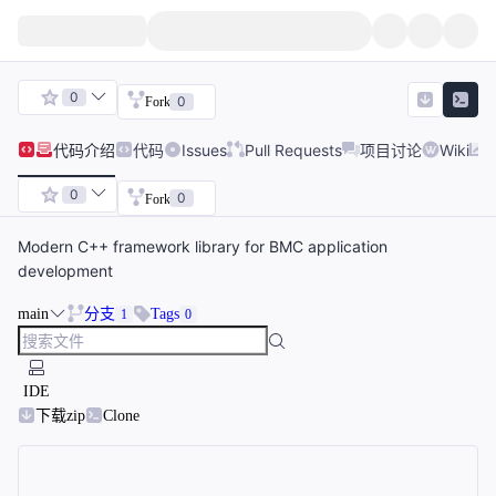
0
0
Fork
代码
介绍
代码
Issues
Pull Requests
项目讨论
Wiki
0
0
Fork
Modern C++ framework library for BMC application
development
main
分支
Tags
1
0
IDE
下载zip
Clone