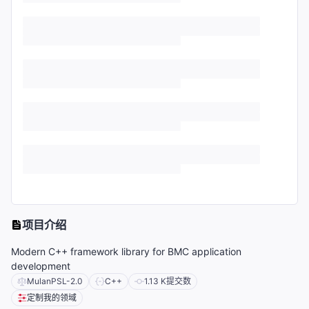
项目介绍
Modern C++ framework library for BMC application
development
MulanPSL-2.0
C++
1.13 K
提交数
定制我的领域