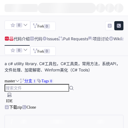
0
0
Fork
代码
介绍
代码
Issues
Pull Requests
项目讨论
Wiki
0
0
Fork
a c# utility library. C#工具包，C#工具类，常用方法，系统API，
文件处理、加密解密、Winform美化（C# Tools）
master
分支
Tags
1
0
IDE
下载zip
Clone