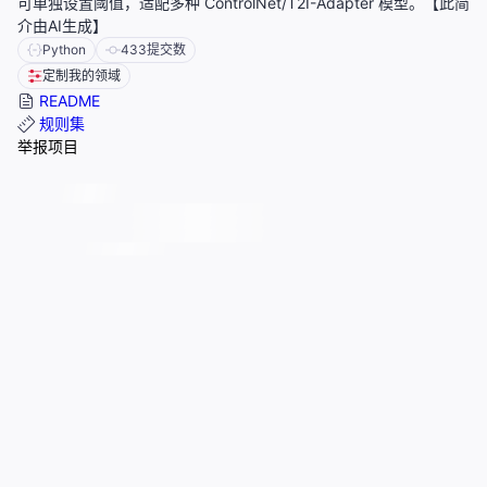
可单独设置阈值，适配多种 ControlNet/T2I-Adapter 模型。【此简
介由AI生成】
Python
433
提交数
定制我的领域
README
规则集
举报项目