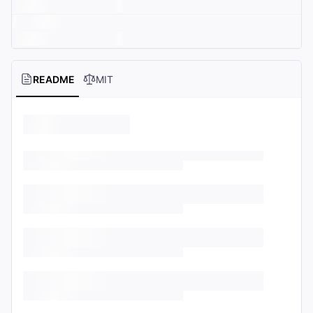
README
MIT