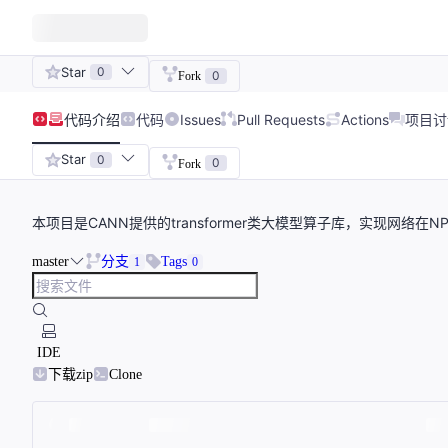
Star
0
0
Fork
代码
介绍
代码
Issues
Pull Requests
Actions
项目讨
Star
0
0
Fork
本项目是CANN提供的transformer类大模型算子库，实现网络在
master
分支
Tags
1
0
IDE
下载zip
Clone