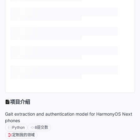
项目介绍
Gait extraction and authentication model for HarmonyOS Next
phones
Python
8
提交数
定制我的领域