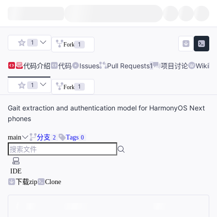
1
1
Fork
代码
介绍
代码
Issues
Pull Requests
1
项目讨论
Wiki
1
1
Fork
Gait extraction and authentication model for HarmonyOS Next
phones
main
分支
Tags
2
0
IDE
下载zip
Clone