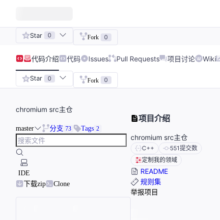
Star
0
0
Fork
代码
介绍
代码
Issues
Pull Requests
项目讨论
Wiki
Star
0
0
Fork
chromium src主仓
项目介绍
master
分支
Tags
73
2
chromium src主仓
C++
551
提交数
定制我的领域
README
IDE
规则集
下载zip
Clone
举报项目