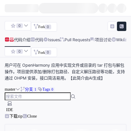
0
0
Fork
代码
介绍
代码
Issues
Pull Requests
项目讨论
Wiki
0
0
Fork
用户可在 OpenHarmony 应用中实现文件或目录的 tar 打包与解包
操作。项目提供添加/删除打包路径、自定义解压路径等功能，支持
通过 OHPM 安装，接口简洁易用。【此简介由AI生成】
master
分支
Tags
1
0
IDE
下载zip
Clone