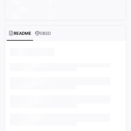
README
0BSD