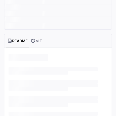
README
MIT