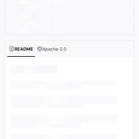
README
Apache-2.0