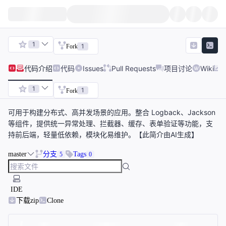
1
1
Fork
代码
介绍
代码
Issues
Pull Requests
项目讨论
Wiki
1
1
Fork
可用于构建分布式、高并发场景的应用。整合 Logback、Jackson
等组件，提供统一异常处理、拦截器、缓存、表单验证等功能，支
持前后端，轻量低依赖，模块化易维护。【此简介由AI生成】
master
分支
Tags
5
0
IDE
下载zip
Clone