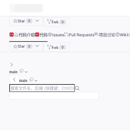
Star
0
0
Fork
代码
介绍
代码
Issues
Pull Requests
项目讨论
Wiki
Star
0
0
Fork
main
main