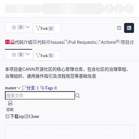
0
0
Fork
代码
介绍
代码
Issues
Pull Requests
Actions
项目讨论
0
0
Fork
本项目是CANN开源社区的核心管理仓库，包含社区的治理章程、
治理组织、通用操作指引及流程规范等基础信息
master
分支
Tags
1
0
IDE
下载zip
Clone