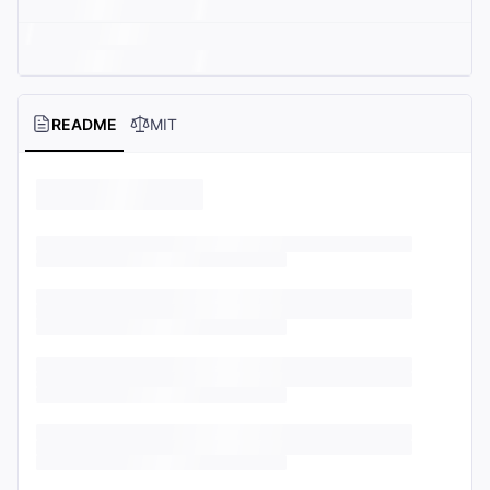
README
MIT