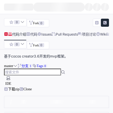
0
0
Fork
代码
介绍
代码
Issues
Pull Requests
项目讨论
Wiki
0
0
Fork
基于cocos creator3.6开发的mvp框架。
master
分支
Tags
1
0
IDE
下载zip
Clone