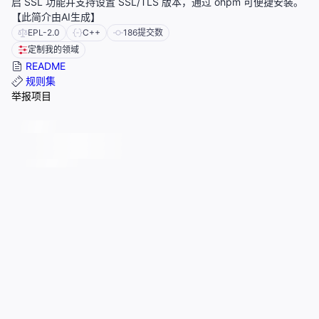
启 SSL 功能并支持设置 SSL/TLS 版本，通过 ohpm 可便捷安装。
【此简介由AI生成】
EPL-2.0
C++
186
提交数
定制我的领域
README
规则集
举报项目