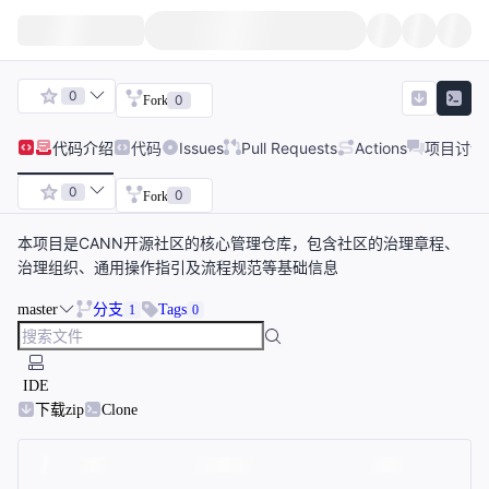
0
0
Fork
代码
介绍
代码
Issues
Pull Requests
Actions
项目讨论
0
0
Fork
本项目是CANN开源社区的核心管理仓库，包含社区的治理章程、
治理组织、通用操作指引及流程规范等基础信息
master
分支
Tags
1
0
IDE
下载zip
Clone