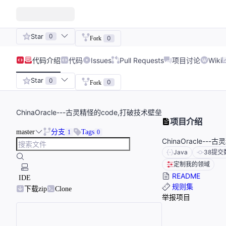
Star
0
0
Fork
代码
介绍
代码
Issues
Pull Requests
项目讨论
Wiki
Star
0
0
Fork
ChinaOracle---古灵精怪的code,打破技术壁垒
项目介绍
master
分支
Tags
1
0
ChinaOracle--
Java
38
提交
定制我的领域
README
IDE
规则集
下载zip
Clone
举报项目