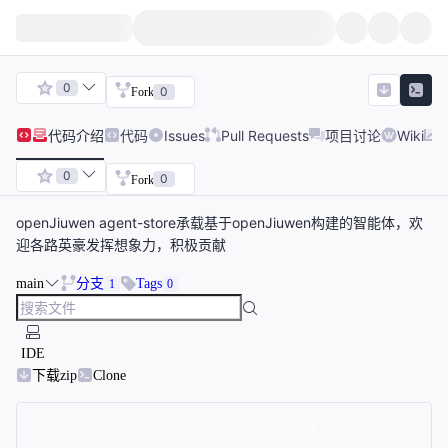
0
0
Fork
代码
介绍
代码
Issues
Pull Requests
项目讨论
Wiki
0
0
Fork
openJiuwen agent-store承载基于openJiuwen构建的智能体，欢
迎各路英豪发挥想象力，积极贡献
main
分支
Tags
1
0
IDE
下载zip
Clone