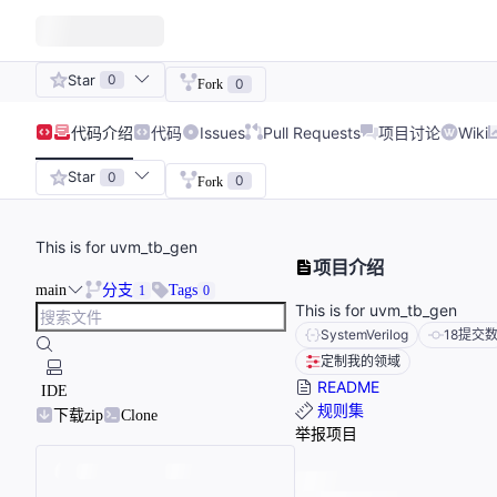
Star
0
0
Fork
代码
介绍
代码
Issues
Pull Requests
项目讨论
Wiki
Star
0
0
Fork
This is for uvm_tb_gen
项目介绍
main
分支
Tags
1
0
This is for uvm_tb_gen
SystemVerilog
18
提交
定制我的领域
README
IDE
规则集
下载zip
Clone
举报项目